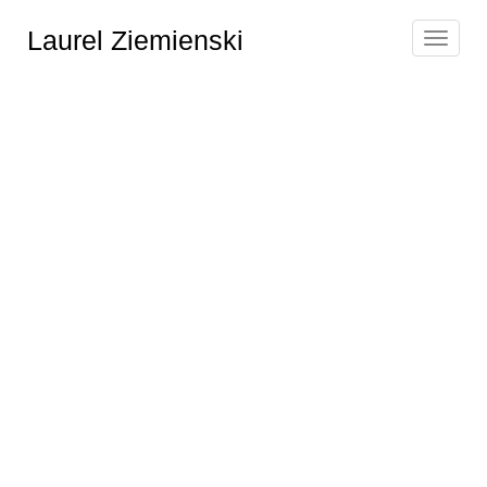
Laurel Ziemienski
Toggle
navigat